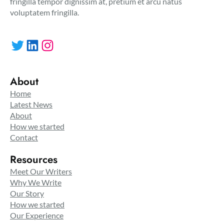
fringilla tempor dignissim at, pretium et arcu natus
voluptatem fringilla.
Twitter
LinkedIn
Instagram
About
Home
Latest News
About
How we started
Contact
Resources
Meet Our Writers
Why We Write
Our Story
How we started
Our Experience